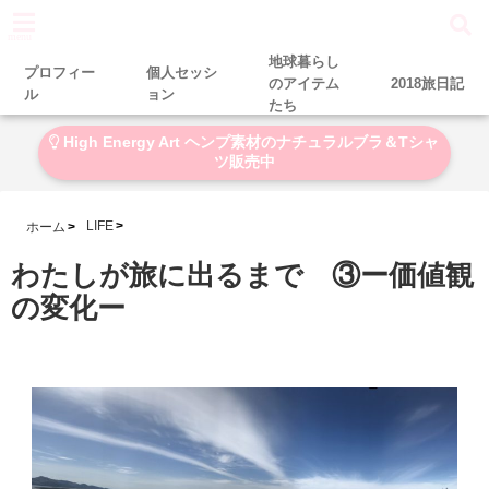
menu
地球暮らし
プロフィー
個人セッシ
のアイテム
2018旅日記
ル
ョン
たち
High Energy Art ヘンプ素材のナチュラルブラ＆Tシャ
ツ販売中
LIFE
ホーム
わたしが旅に出るまで ③ー価値観
の変化ー
2018-05-12