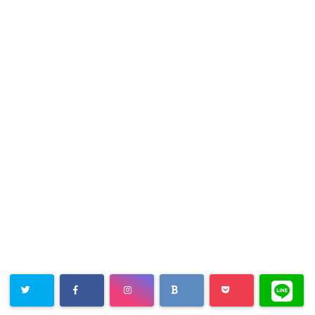
く
ィ
だ
ン
さ
ド
い
ウ
(
で
新
開
し
き
い
ま
ウ
す
ィ
)
ン
ド
ウ
で
開
き
ま
す
)