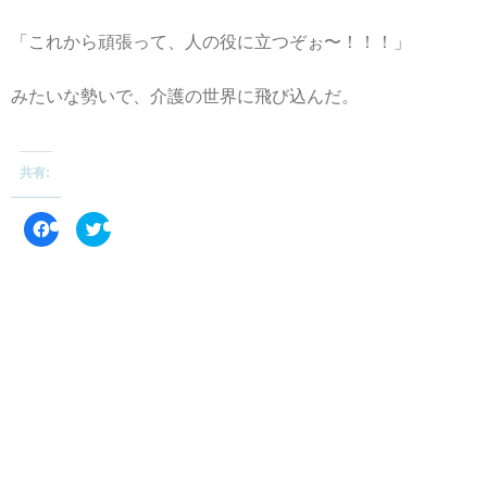
「これから頑張って、人の役に立つぞぉ〜！！！」
みたいな勢いで、介護の世界に飛び込んだ。
共有:
F
ク
a
リ
c
ッ
e
ク
b
し
o
て
o
T
k
w
で
i
共
t
有
t
す
e
る
r
に
で
は
共
ク
有
リ
(
ッ
新
ク
し
し
い
て
ウ