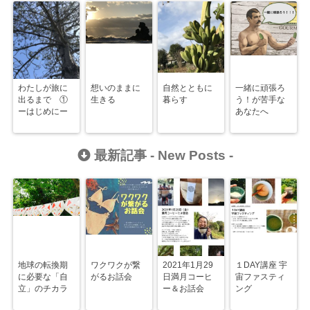
わたしが旅に
想いのままに
自然とともに
一緒に頑張ろ
出るまで ①
生きる
暮らす
う！が苦手な
ーはじめにー
あなたへ
最新記事 -
New Posts
-
地球の転換期
ワクワクが繋
2021年1月29
１DAY講座 宇
に必要な「自
がるお話会
日満月コーヒ
宙ファスティ
立」のチカラ
ー＆お話会
ング