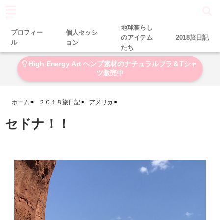
menu
地球暮らし
プロフィー
個人セッシ
のアイテム
2018旅日記
ル
ョン
たち
High Energy Art ヘンプ素材のナチュラルブラ＆Tシャ
ツ販売中
ホーム
２０１８旅日記
アメリカ
セドナ！！
2018-04-05