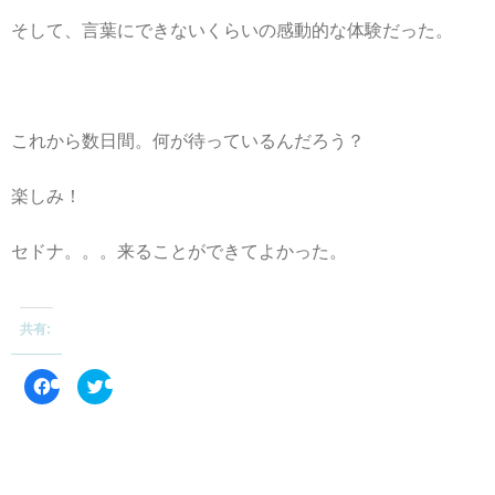
そして、言葉にできないくらいの感動的な体験だった。
これから数日間。何が待っているんだろう？
楽しみ！
セドナ。。。来ることができてよかった。
共有:
F
ク
a
リ
c
ッ
e
ク
b
し
o
て
o
T
k
w
で
i