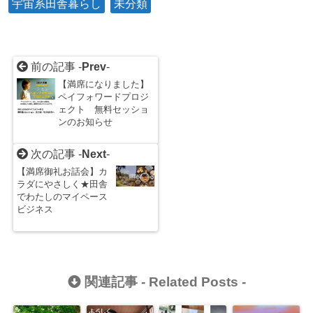
宇宙系田舎暮らし
未分類
前の記事 -
Prev
-
【満席になりました】
ペイフォワードプロジ
ェクト 無料セッショ
ンのお知らせ
次の記事 -
Next
-
【満席御礼お話会】カ
ラダにやさしく★田舎
でわたしのマイペース
ビジネス
関連記事 -
Related Posts
-