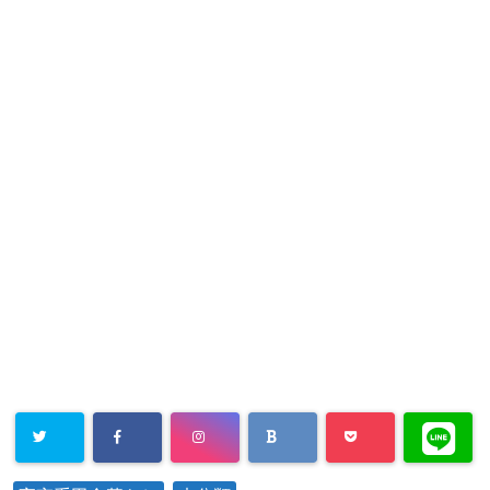
だ
ン
さ
ド
い
ウ
(
で
新
開
し
き
い
ま
ウ
す
ィ
)
ン
ド
ウ
で
開
き
ま
す
)