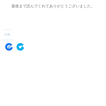
最後まで読んでくれてありがとうございました。
共有:
F
ク
a
リ
c
ッ
e
ク
b
し
o
て
o
T
k
w
で
i
共
t
有
t
す
e
る
r
に
で
は
共
ク
有
リ
(
ッ
新
ク
し
し
い
て
ウ
く
ィ