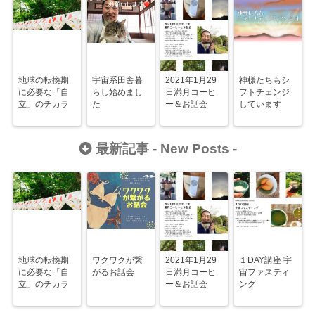
地球の転換期
宇宙系田舎暮
2021年1月29
神様たちもシ
に必要な「自
らし始めまし
日満月コーヒ
フトチェンジ
立」のチカラ
た
ー＆お話会
しています
最新記事 -
New Posts
-
地球の転換期
ワクワクが繋
2021年1月29
１DAY講座 宇
に必要な「自
がるお話会
日満月コーヒ
宙ファスティ
立」のチカラ
ー＆お話会
ング