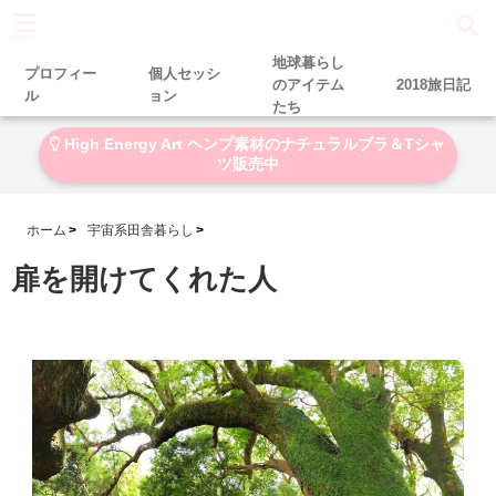
menu
地球暮らし
プロフィー
個人セッシ
のアイテム
2018旅日記
ル
ョン
たち
High Energy Art ヘンプ素材のナチュラルブラ＆Tシャ
ツ販売中
ホーム
宇宙系田舎暮らし
扉を開けてくれた人
2020-07-09
2021-07-27