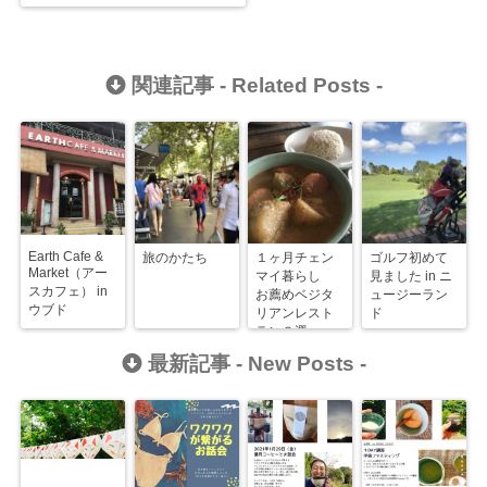
関連記事 -
Related Posts
-
Earth Cafe &
旅のかたち
１ヶ月チェン
ゴルフ初めて
Market（アー
マイ暮らし
見ました in ニ
スカフェ） in
お薦めベジタ
ュージーラン
ウブド
リアンレスト
ド
ラン３選
最新記事 -
New Posts
-