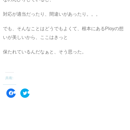
対応が適当だったり、間違いがあったり。。。
でも、そんなことはどうでもよくて、根本にあるPloyの想
いが美しいから、ここはきっと
保たれているんだなぁと、そう思った。
共有:
F
ク
a
リ
c
ッ
e
ク
b
し
o
て
o
T
k
w
で
i
共
t
有
t