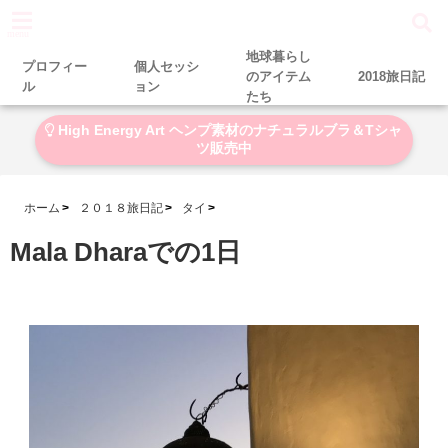
menu
地球暮らし
プロフィー
個人セッシ
のアイテム
2018旅日記
ル
ョン
たち
High Energy Art ヘンプ素材のナチュラルブラ＆Tシャ
ツ販売中
ホーム
２０１８旅日記
タイ
Mala Dharaでの1日
2018-01-19
2018-02-06