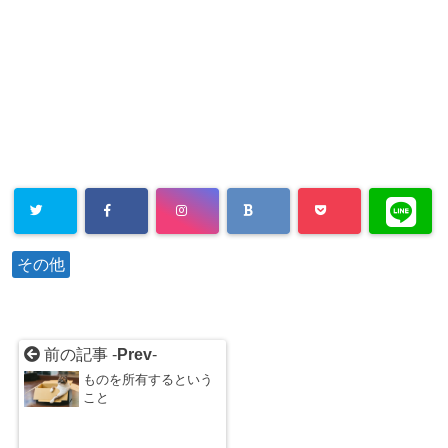
ま
す
)
その他
前の記事 -
Prev
-
ものを所有するという
こと