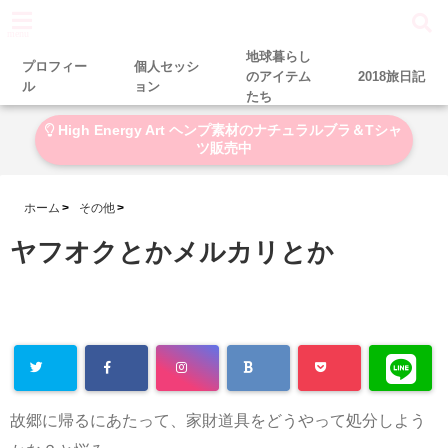
menu
地球暮らし
プロフィー
個人セッシ
のアイテム
2018旅日記
ル
ョン
たち
High Energy Art ヘンプ素材のナチュラルブラ＆Tシャ
ツ販売中
ホーム
その他
ヤフオクとかメルカリとか
2017-12-13
2018-01-07
故郷に帰るにあたって、家財道具をどうやって処分しよう